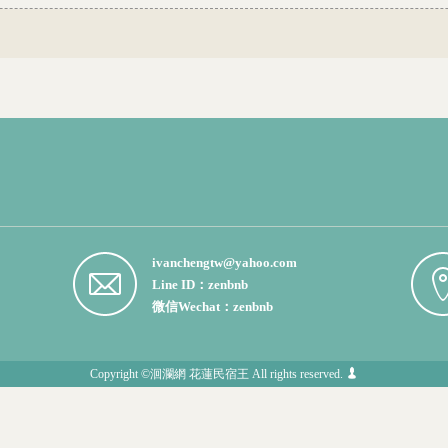
ivanchengtw@yahoo.com
Line ID：zenbnb
微信Wechat：zenbnb
Copyright ©
洄瀾網
花蓮民宿王
All rights reserved.